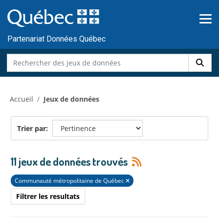
Skip to main content
Passer
au
contenu
Partenariat Données Québec
Accueil
Jeux de données
Trier par
11 jeux de données trouvés
Communauté métropolitaine de Québec
Filtrer les resultats