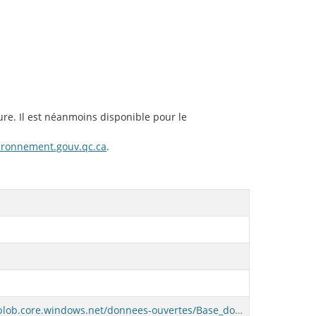
ure. Il est néanmoins disponible pour le
ironnement.gouv.qc.ca
.
https://stqc380donopppdtce01.blob.core.windows.net/donnees-ouvertes/Base_donnees_lacs_cours_eau/lce_sqlite.zip