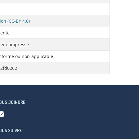
ion (CC-BY 4.0)
ente
ier compressé
forme ou non-applicable
32fd0262
OUS JOINDRE
OUS SUIVRE