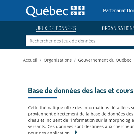
Skip to main content
Passer
au
Partenariat D
contenu
JEUX DE DONNÉES
ORGANISATION
Accueil
Organisations
Gouvernement du Québec
Base de données des lacs et cours
Cette thématique offre des informations détaillées s
proviennent directement de la base de données des L
d'eau et incluent de l’information sur la morphologie 
versants. Ces données sont destinées aux chercheurs
pour des application
…