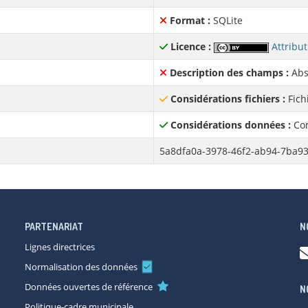
Format :
SQLite
Licence :
Attribut
Description des champs :
Abs
Considérations fichiers :
Fich
Considérations données :
Con
5a8dfa0a-3978-46f2-ab94-7ba9
PARTENARIAT
N
Lignes directrices
Normalisation des données
Données ouvertes de référence
N
Politique-cadre municipale