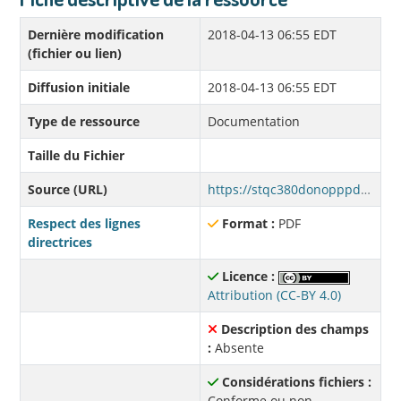
Dernière modification
2018-04-13 06:55 EDT
(fichier ou lien)
Diffusion initiale
2018-04-13 06:55 EDT
Type de ressource
Documentation
Taille du Fichier
Source (URL)
https://stqc380donopppdtce01.blob.core.windows.net/donnees-ouvertes/Bassins_hydrographiques_multi_echelles/Bassins_hydrographiques_multi_echelles.pdf
Respect des lignes
Format :
PDF
directrices
Licence :
Attribution (CC-BY 4.0)
Description des champs
:
Absente
Considérations fichiers :
Conforme ou non-