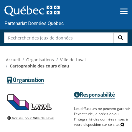
Skip to main content
Passer
au
contenu
Partenariat Données Québec
Accueil
Organisations
Ville de Laval
Cartographie des cours d’eau
Organisation
Responsabilité
Les diffuseurs ne peuvent garantir
l'exactitude, la précision ou
Accueil pour Ville de Laval
l'intégralité des données mises à
votre disposition sur ce site.