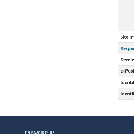
Site i
Respec
Derniè
Diffusi
Identi
Identi
EN SAVOIR PLUS