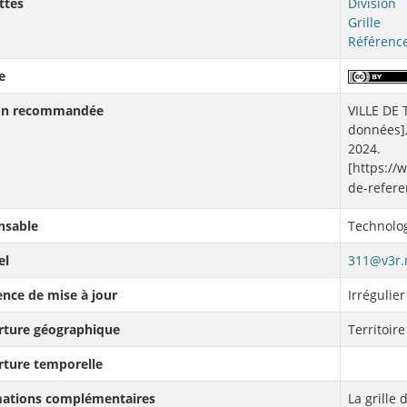
ttes
Division
Grille
Référenc
e
ion recommandée
VILLE DE 
données],
2024.
[https://
de-refere
nsable
Technolog
el
311@v3r.
nce de mise à jour
Irrégulier
rture géographique
Territoire
rture temporelle
mations complémentaires
La grille 