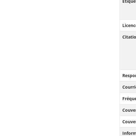
Étique
Licenc
Citat
Respo
Courri
Fréque
Couve
Couve
Infor