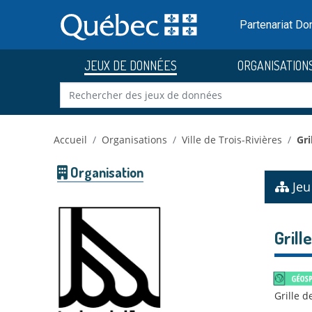
Skip to main content
Passer
au
Partenariat D
contenu
JEUX DE DONNÉES
ORGANISATION
Accueil
Organisations
Ville de Trois-Rivières
Gri
Organisation
Jeu
Grill
Grille d