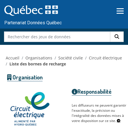
Skip to main content
Passer
au
contenu
Partenariat Données Québec
Accueil
Organisations
Société civile
Circuit électrique
Liste des bornes de recharge
Organisation
Responsabilité
Les diffuseurs ne peuvent garantir
l'exactitude, la précision ou
l'intégralité des données mises à
votre disposition sur ce site.