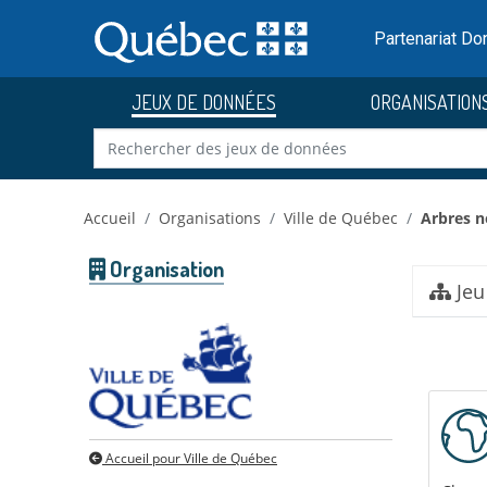
Skip to main content
Passer
au
Partenariat D
contenu
JEUX DE DONNÉES
ORGANISATION
Accueil
Organisations
Ville de Québec
Arbres n
Organisation
Jeu
Accueil pour Ville de Québec