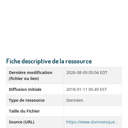
Fiche descriptive de la ressource
Dernière modification
2026-08-09 05:04 EDT
(fichier ou lien)
Diffusion initiale
2018-01-11 05:49 EST
Type de ressource
Données
Taille du Fichier
Source (URL)
https://www.donneesquebec.ca/recherche/dataset/5d725484-a008-4c53-a0be-33798b69518d/resource/7916934f-53ea-4eb5-b601-2483454e4df2/download/vdq-hydrocourseauxsurface.kml