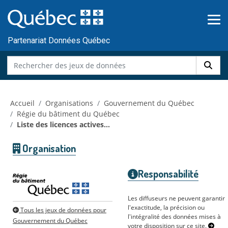
Skip to main content
Passer
au
contenu
Partenariat Données Québec
Accueil
Organisations
Gouvernement du Québec
Régie du bâtiment du Québec
Liste des licences actives...
Organisation
Responsabilité
Les diffuseurs ne peuvent garantir
l'exactitude, la précision ou
Tous les jeux de données pour
l'intégralité des données mises à
Gouvernement du Québec
votre disposition sur ce site.