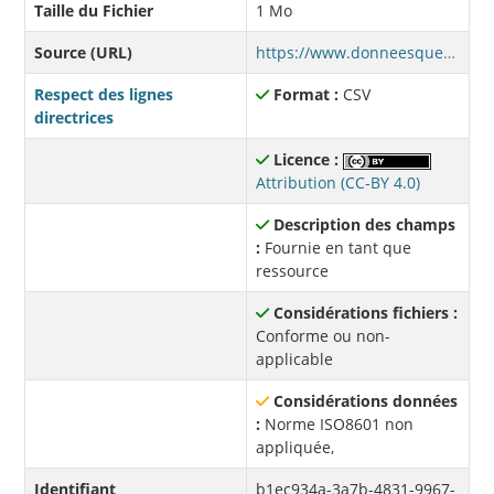
Taille du Fichier
1 Mo
Source (URL)
https://www.donneesquebec.ca/recherche/dataset/ef221e2e-ca1d-4fd6-8c7a-9d46dc5e4acb/resource/b1ec934a-3a7b-4831-9967-df26d53cd0d3/download/s03-2015-2016.csv
Respect des lignes
Format :
CSV
directrices
Licence :
Attribution (CC-BY 4.0)
Description des champs
:
Fournie en tant que
ressource
Considérations fichiers :
Conforme ou non-
applicable
Considérations données
:
Norme ISO8601 non
appliquée,
Identifiant
b1ec934a-3a7b-4831-9967-