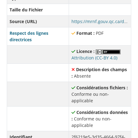
Taille du Fichier
Source (URL)
https://mrnf.gouv.qc.ca/documents/forets/inventaire/Procedure_service_Web.pdf
Respect des lignes
Format :
PDF
directrices
Licence :
Attribution (CC-BY 4.0)
Description des champs
:
Absente
Considérations fichiers :
Conforme ou non-
applicable
Considérations données
:
Conforme ou non-
applicable
Identifiant
2f6219e5-3d35-4664-97f4-