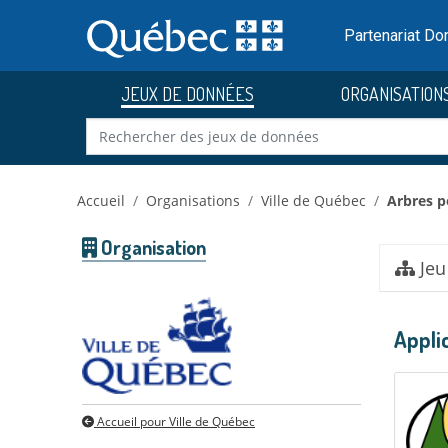
Skip to main content
Passer
au
Partenariat D
contenu
JEUX DE DONNÉES
ORGANISATION
Accueil
Organisations
Ville de Québec
Arbres p
Organisation
Jeu
Appli
Accueil pour Ville de Québec