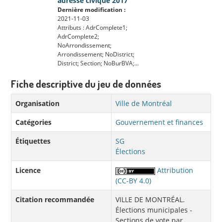
adresse civique 2017
Dernière modification :
2021-11-03
Attributs : AdrComplete1;
AdrComplete2;
NoArrondissement;
Arrondissement; NoDistrict;
District; Section; NoBurBVA;...
Fiche descriptive du jeu de données
Organisation
Ville de Montréal
Catégories
Gouvernement et finances
Étiquettes
SG
Élections
Licence
Attribution
(CC-BY 4.0)
Citation recommandée
VILLE DE MONTRÉAL.
Élections municipales -
Sections de vote par