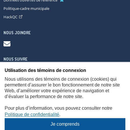
Données ouvertes de référence
Politique-cadre municipale
HackQC
NOUS JOINDRE
NOUS SUIVRE
Utilisation des témoins de connexion
Nous utilisons des témoins de connexion (cookies) qui
permettent d’assurer le bon fonctionnement de notre site
Web, d’améliorer votre expérience de navigation et
À propos
Accessibilité
Plan du site
Consignes de sécurité
d’évaluer la performance de notre site.
Politique de confidentialité
Pour plus d’information, vous pouvez consulter notre
Politique de confidentialité
.
Je comprends
© Gouvernement du Québec,
2026