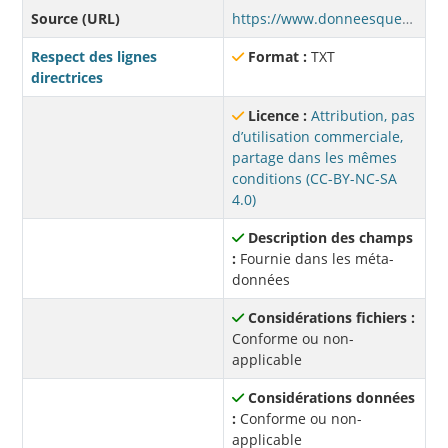
Source (URL)
https://www.donneesquebec.ca/recherche/dataset/0f9b6c91-579c-4c5d-a5bf-64c3bc5f0d0a/resource/b38153e3-0e06-491a-b21a-bbaf7af79ab0/download/cmquebec_couverturesol_metadonnees.txt
Respect des lignes
Format :
TXT
directrices
Licence :
Attribution, pas
d’utilisation commerciale,
partage dans les mêmes
conditions (CC-BY-NC-SA
4.0)
Description des champs
:
Fournie dans les méta-
données
Considérations fichiers :
Conforme ou non-
applicable
Considérations données
:
Conforme ou non-
applicable