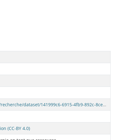
https://www.donneesquebec.ca/recherche/dataset/141999c6-6915-4fb9-892c-8ce665db33d0/resource/92984961-41f5-428a-a773-963b095ee97e/download/etab-ouv-2021.csv
ion (CC-BY 4.0)