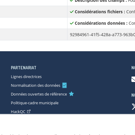
Description des champs :
Fou
Considérations fichiers :
Conf
Considérations données :
Con
92984961-41f5-428a-a773-963b
PARTENARIAT
N
Lignes directrices
Normalisation des données
Données ouvertes de référence
N
Politique-cadre municipale
HackQC