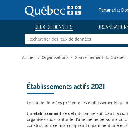
Skip to main content
Passer
au
Partenariat D
contenu
JEUX DE DONNÉES
ORGANISATION
Accueil
Organisations
Gouvernement du Québec
Établissements actifs 2021
Le jeu de données présente les établissements qui o
Un
établissement
se définit comme suit dans la
Loi 
organisés sous l’autorité d’une même personne ou de 
construction; ce mot comprend notamment une école, u