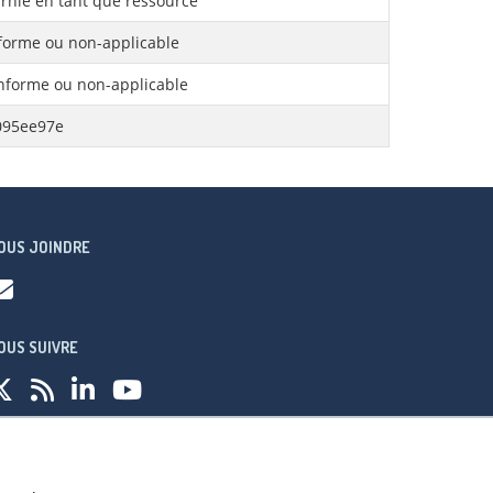
rnie en tant que ressource
orme ou non-applicable
forme ou non-applicable
095ee97e
OUS JOINDRE
OUS SUIVRE