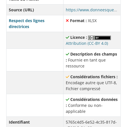
Source (URL)
https://www.donneesquebec.ca/recherche/dataset/cdbc394b-8c24-4e34-8fc9-35b8b69408a7/resource/5765c4d5-6e52-4c35-817d-c766bfe31a32/download/donnees-regroupees-2022.xlsx
Respect des lignes
Format :
XLSX
directrices
Licence :
Attribution (CC-BY 4.0)
Description des champs
:
Fournie en tant que
ressource
Considérations fichiers :
Encodage autre que UTF-8,
Fichier compressé
Considérations données
:
Conforme ou non-
applicable
Identifiant
5765c4d5-6e52-4c35-817d-