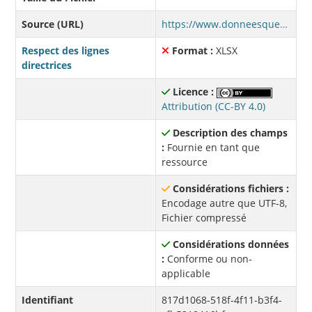
Source (URL)
https://www.donneesquebec.ca/recherche/dataset/cdbc394b-8c24-4e34-8fc9-35b8b69408a7/resource/817d1068-518f-4f11-b3f4-cfb5218416bf/download/donnees-regroupees-2024.xlsx
Respect des lignes
Format :
XLSX
directrices
Licence :
Attribution (CC-BY 4.0)
Description des champs
:
Fournie en tant que
ressource
Considérations fichiers :
Encodage autre que UTF-8,
Fichier compressé
Considérations données
:
Conforme ou non-
applicable
Identifiant
817d1068-518f-4f11-b3f4-