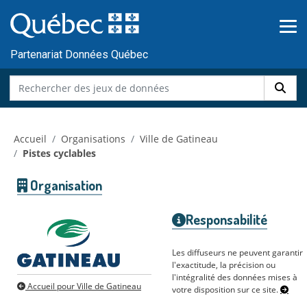
Skip to main content
Passer
au
contenu
Partenariat Données Québec
Accueil
Organisations
Ville de Gatineau
Pistes cyclables
Organisation
Responsabilité
Les diffuseurs ne peuvent garantir
l'exactitude, la précision ou
l'intégralité des données mises à
Accueil pour Ville de Gatineau
votre disposition sur ce site.