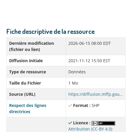
Fiche descriptive de la ressource
Dernière modification
2026-06-15 08:00 EDT
(fichier ou lien)
Diffusion initiale
2021-11-12 15:50 EST
Type de ressource
Données
Taille du Fichier
1 Mo
Source (URL)
https://diffusion.mffp.gouv.qc.ca/Diffusion/DonneeGratuite/Faune/Stations_de_nettoyage/SHP/stations_nettoyage_qc_shp.zip
Respect des lignes
Format :
SHP
directrices
Licence :
Attribution (CC-BY 4.0)