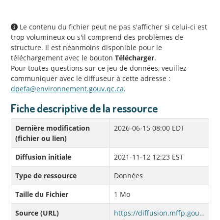
Le contenu du fichier peut ne pas s'afficher si celui-ci est
trop volumineux ou s'il comprend des problèmes de
structure. Il est néanmoins disponible pour le
téléchargement avec le bouton
Télécharger
.
Pour toutes questions sur ce jeu de données, veuillez
communiquer avec le diffuseur à cette adresse :
dpefa@environnement.gouv.qc.ca
.
Fiche descriptive de la ressource
Dernière modification
2026-06-15 08:00 EDT
(fichier ou lien)
Diffusion initiale
2021-11-12 12:23 EST
Type de ressource
Données
Taille du Fichier
1 Mo
Source (URL)
https://diffusion.mffp.gouv.qc.ca/Diffusion/DonneeGratuite/Faune/Stations_de_nettoyage/GPKG/stations_nettoyage_qc.gpkg