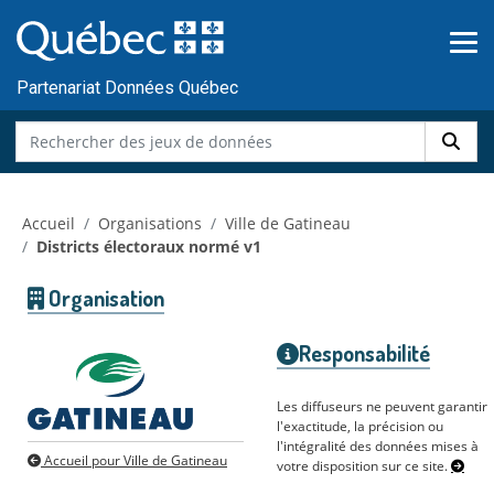
Skip to main content
Passer
au
contenu
Partenariat Données Québec
Accueil
Organisations
Ville de Gatineau
Districts électoraux normé v1
Organisation
Responsabilité
Les diffuseurs ne peuvent garantir
l'exactitude, la précision ou
l'intégralité des données mises à
Accueil pour Ville de Gatineau
votre disposition sur ce site.