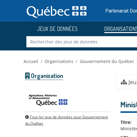
Skip to main content
Passer
au
Partenariat D
contenu
JEUX DE DONNÉES
ORGANISATION
Accueil
Organisations
Gouvernement du Québec
Organisation
Jeu
Minis
Tous les jeux de données pour Gouvernement
Titre:
du Québec
Ministèr