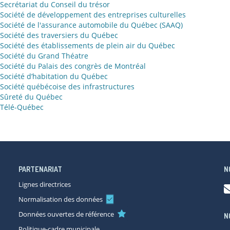
Secrétariat du Conseil du trésor
Société de développement des entreprises culturelles
Société de l'assurance automobile du Québec (SAAQ)
Société des traversiers du Québec
Société des établissements de plein air du Québec
Société du Grand Théatre
Société du Palais des congrès de Montréal
Société d’habitation du Québec
Société québécoise des infrastructures
Sûreté du Québec
Télé-Québec
PARTENARIAT
N
Lignes directrices
Normalisation des données
Données ouvertes de référence
N
Politique-cadre municipale