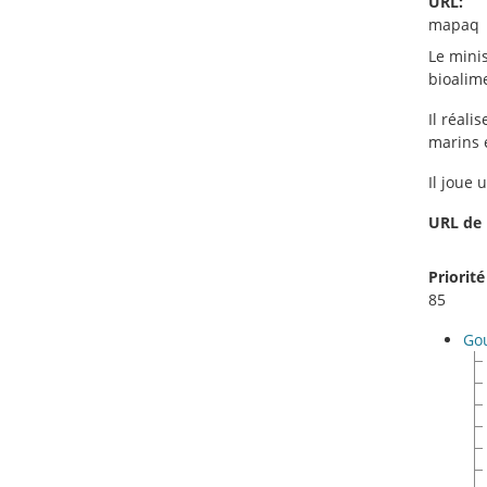
URL:
mapaq
Le minis
bioalim
Il réal
marins 
Il joue
URL de 
Priorité
85
Go