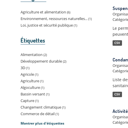
Suspens
Agriculture et alimentation
6
Organisa
Environnement, ressources naturelles...
1
Catégorie
Loi, justice et sécurité publique
1
Le perm
peuvent 
Étiquettes
CSV
Alimentation
2
Condamn
Développement durable
2
Organisa
3D
1
Catégorie
Agricole
1
Liste d
Agriculture
1
sanitair
Algoculture
1
Bassin versant
1
CSV
Capture
1
Changement climatique
1
Activité
Commerce de détail
1
Organisa
Catégorie
Montrer plus d'étiquettes