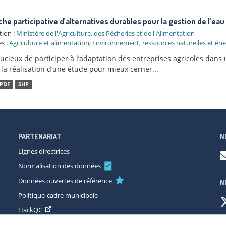
he participative d’alternatives durables pour la gestion de l’eau 
tion :
Ministère de l'Agriculture, des Pêcheries et de l'Alimentation
s :
Agriculture et alimentation
;
Environnement, ressources naturelles et éne
oucieux de participer à l’adaptation des entreprises agricoles da
 la réalisation d’une étude pour mieux cerner...
PDF
SHP
PARTENARIAT
N
Lignes directrices
Normalisation des données
Données ouvertes de référence
N
Politique-cadre municipale
HackQC