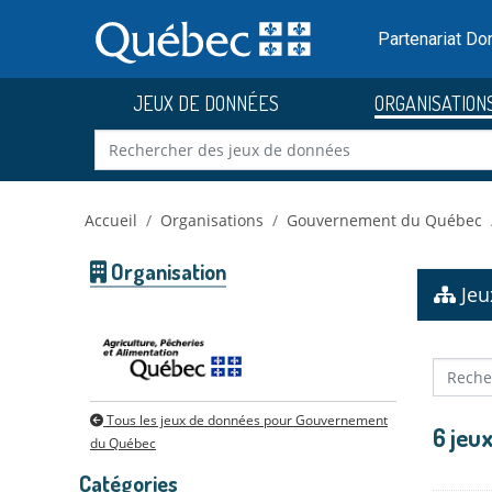
Skip to main content
Passer
au
Partenariat D
contenu
JEUX DE DONNÉES
ORGANISATION
Accueil
Organisations
Gouvernement du Québec
Organisation
Jeu
Tous les jeux de données pour Gouvernement
6 jeu
du Québec
Catégories