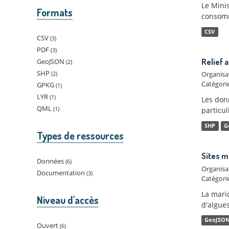
Le Minis
Formats
consomma
CSV
CSV
3
PDF
3
GeoJSON
Relief 
2
SHP
2
Organisa
Catégorie
GPKG
1
LYR
1
Les donn
QML
1
particul
SHP
G
Types de ressources
Sites m
Données
6
Organisa
Documentation
3
Catégorie
La maric
Niveau d'accès
d'algues
GeoJSO
Ouvert
6