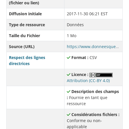
(fichier ou lien)
Diffusion initiale
2017-11-30 06:21 EST
Type de ressource
Données
Taille du Fichier
1 Mo
Source (URL)
https://www.donneesquebec.ca/recherche/dataset/0b926a9e-38be-4a17-b70e-42cdab937738/resource/10e0b75b-b610-4f35-8482-af6d832e513c/download/s162016-2017.csv
Respect des lignes
Format :
CSV
directrices
Licence :
Attribution (CC-BY 4.0)
Description des champs
:
Fournie en tant que
ressource
Considérations fichiers :
Conforme ou non-
applicable