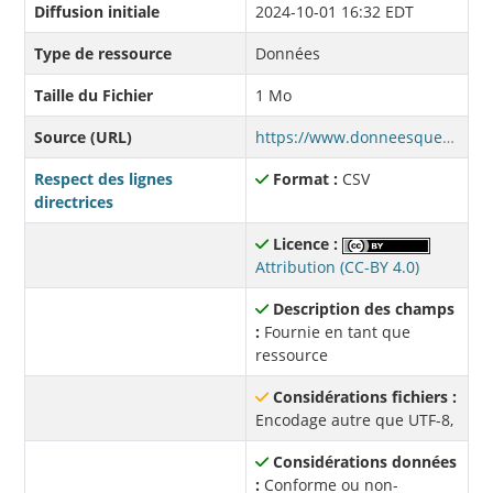
Diffusion initiale
2024-10-01 16:32 EDT
Type de ressource
Données
Taille du Fichier
1 Mo
Source (URL)
https://www.donneesquebec.ca/recherche/dataset/0b926a9e-38be-4a17-b70e-42cdab937738/resource/cbbfa55d-26c2-4da4-b774-007378d8eefe/download/s16-sommaire-departs-selon-diagnostic-principal-groupe-de-rubrique.csv
Respect des lignes
Format :
CSV
directrices
Licence :
Attribution (CC-BY 4.0)
Description des champs
:
Fournie en tant que
ressource
Considérations fichiers :
Encodage autre que UTF-8,
Considérations données
:
Conforme ou non-