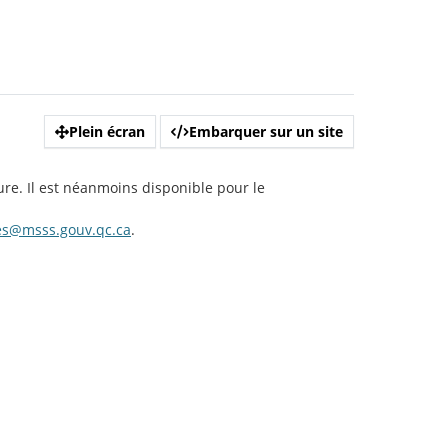
Plein écran
Embarquer sur un site
ure. Il est néanmoins disponible pour le
es@msss.gouv.qc.ca
.