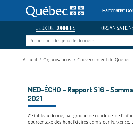
Skip to main content
Passer
au
Partenariat D
contenu
JEUX DE DONNÉES
ORGANISATION
Accueil
Organisations
Gouvernement du Québec
MED-ÉCHO – Rapport S16 - Sommaire
2021
Ce tableau donne, par groupe de rubrique, de l'inform
pourcentage des bénéficiaires admis par l'urgence, p