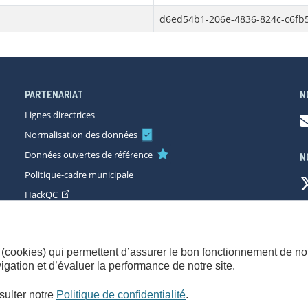
d6ed54b1-206e-4836-824c-c6fb
PARTENARIAT
N
Lignes directrices
Normalisation des données
Données ouvertes de référence
N
Politique-cadre municipale
HackQC
ccessibilité
Plan du site
Consignes de sécurité
Politique de con
(cookies) qui permettent d’assurer le bon fonctionnement de not
gation et d’évaluer la performance de notre site.
sulter notre
Politique de confidentialité
.