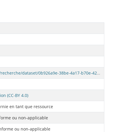
https://www.donneesquebec.ca/recherche/dataset/0b926a9e-38be-4a17-b70e-42cdab937738/resource/d6ed54b1-206e-4836-824c-c6fb56fb1c06/download/s16-sommaire-departs-selon-diagnostic-principal-groupe-de-rubrique.csv
ion (CC-BY 4.0)
rnie en tant que ressource
orme ou non-applicable
forme ou non-applicable