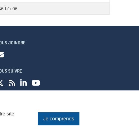
56fb1c06
OUS JOINDRE
OUS SUIVRE
fidentialité
re site
Je comprends