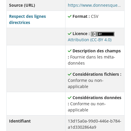
Source (URL)
https://www.donneesquebec.ca/recherche/dataset/1bb9277c-2a31-42ee-8625-2b68d4283026/resource/13d15a0a-99d0-446e-b784-a1d3302864a9/download/afdr-adultes-202507.csv
Respect des lignes
Format :
CSV
directrices
Licence :
Attribution (CC-BY 4.0)
Description des champs
:
Fournie dans les méta-
données
Considérations fichiers :
Conforme ou non-
applicable
Considérations données
:
Conforme ou non-
applicable
Identifiant
13d15a0a-99d0-446e-b784-
a1d3302864a9