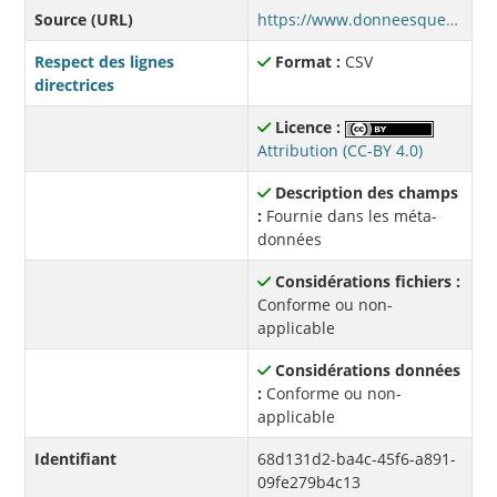
Source (URL)
https://www.donneesquebec.ca/recherche/dataset/1bb9277c-2a31-42ee-8625-2b68d4283026/resource/68d131d2-ba4c-45f6-a891-09fe279b4c13/download/afdr-adultes-202304.csv
Respect des lignes
Format :
CSV
directrices
Licence :
Attribution (CC-BY 4.0)
Description des champs
:
Fournie dans les méta-
données
Considérations fichiers :
Conforme ou non-
applicable
Considérations données
:
Conforme ou non-
applicable
Identifiant
68d131d2-ba4c-45f6-a891-
09fe279b4c13