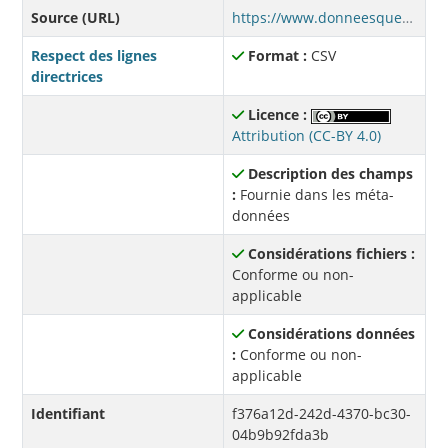
Source (URL)
https://www.donneesquebec.ca/recherche/dataset/1bb9277c-2a31-42ee-8625-2b68d4283026/resource/f376a12d-242d-4370-bc30-04b9b92fda3b/download/afdr-adultes-202408.csv
Respect des lignes
Format :
CSV
directrices
Licence :
Attribution (CC-BY 4.0)
Description des champs
:
Fournie dans les méta-
données
Considérations fichiers :
Conforme ou non-
applicable
Considérations données
:
Conforme ou non-
applicable
Identifiant
f376a12d-242d-4370-bc30-
04b9b92fda3b