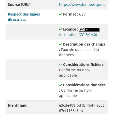
Source (URL)
https://www.donneesquebec.ca/recherche/dataset/1bb9277c-2a31-42ee-8625-2b68d4283026/resource/e3cde409-bd1b-4b41-a336-67ef1186c3db/download/afdr-adultes-202410.csv
Respect des lignes
Format :
CSV
directrices
Licence :
Attribution (CC-BY 4.0)
Description des champs
:
Fournie dans les méta-
données
Considérations fichiers :
Conforme ou non-
applicable
Considérations données
:
Conforme ou non-
applicable
Identifiant
e3cde409-bd1b-4b41-a336-
67ef1186c3db