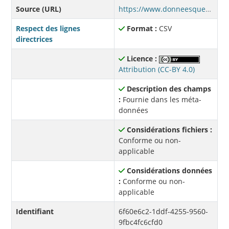
Source (URL)
https://www.donneesquebec.ca/recherche/dataset/1bb9277c-2a31-42ee-8625-2b68d4283026/resource/6f60e6c2-1ddf-4255-9560-9fbc4fc6cfd0/download/afdr-adultes-202307.csv
Respect des lignes
Format :
CSV
directrices
Licence :
Attribution (CC-BY 4.0)
Description des champs
:
Fournie dans les méta-
données
Considérations fichiers :
Conforme ou non-
applicable
Considérations données
:
Conforme ou non-
applicable
Identifiant
6f60e6c2-1ddf-4255-9560-
9fbc4fc6cfd0