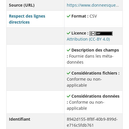
Source (URL)
https://www.donneesquebec.ca/recherche/dataset/1bb9277c-2a31-42ee-8625-2b68d4283026/resource/8942d155-8f8f-40b9-899d-e716c5fdb761/download/afdr-adultes-202405.csv
Respect des lignes
Format :
CSV
directrices
Licence :
Attribution (CC-BY 4.0)
Description des champs
:
Fournie dans les méta-
données
Considérations fichiers :
Conforme ou non-
applicable
Considérations données
:
Conforme ou non-
applicable
Identifiant
8942d155-8f8f-40b9-899d-
e716c5fdb761