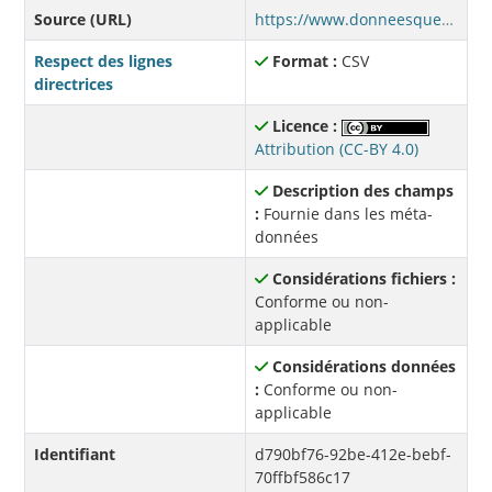
Source (URL)
https://www.donneesquebec.ca/recherche/dataset/1bb9277c-2a31-42ee-8625-2b68d4283026/resource/d790bf76-92be-412e-bebf-70ffbf586c17/download/afdr-adultes-202505.csv
Respect des lignes
Format :
CSV
directrices
Licence :
Attribution (CC-BY 4.0)
Description des champs
:
Fournie dans les méta-
données
Considérations fichiers :
Conforme ou non-
applicable
Considérations données
:
Conforme ou non-
applicable
Identifiant
d790bf76-92be-412e-bebf-
70ffbf586c17